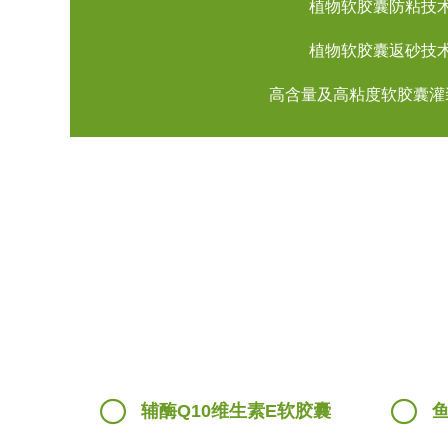
植物软胶囊防粘技
植物软胶囊返砂技
高含量及高粘度软胶囊灌
辅酶Q10维生素E软胶囊