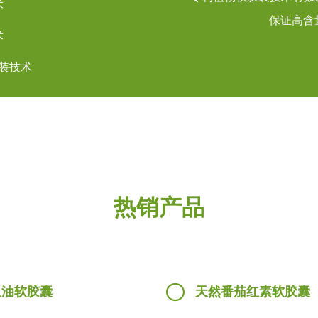
术
保证高含
术
装技术
热销产品
鱼油软胶囊
天然番茄红素软胶囊